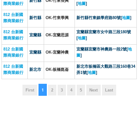
新竹縣
OK-竹東長興
際商業銀行
[
地圖
]
812 台新國
新竹縣
OK-竹東學興
新竹縣竹東鎮學府路80號[
地圖
]
際商業銀行
812 台新國
宜蘭縣宜蘭市女中路三段180號
宜蘭縣
OK-宜蘭思源
際商業銀行
[
地圖
]
812 台新國
宜蘭縣宜蘭市神農路一段2號[
地
宜蘭縣
OK-宜蘭神農
際商業銀行
圖
]
812 台新國
新北市板橋區大觀路三段160巷34
新北市
OK-板橋崑崙
際商業銀行
弄1號[
地圖
]
1
First
2
3
4
5
Next
Last