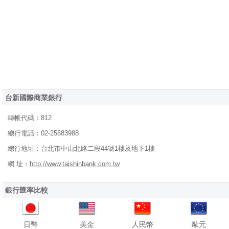
台新國際商業銀行
轉帳代碼
：812
總行電話
：02-25683988
總行地址
：台北市中山北路二段44號1樓及地下1樓
網 址
：
http://www.taishinbank.com.tw
銀行匯率比較
日幣
美金
人民幣
歐元