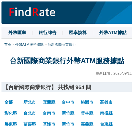
|
外幣匯率
|
銀行牌告
|
匯率換算
|
外幣ATM據點
|
名詞解釋
|
換匯技巧
|
數字大寫
::
首页
>
外幣ATM服務據點
>
台新國際商業銀行
台新國際商業銀行外幣ATM服務據點
更新日期：2025/09/11
【台新國際商業銀行】 共找到 964 間
全部
新北市
宜蘭縣
台中市
桃園市
高雄市
彰化縣
台北市
台南市
新竹縣
雲林縣
南投縣
屏東縣
苗栗縣
基隆市
新竹市
嘉義縣
台東縣