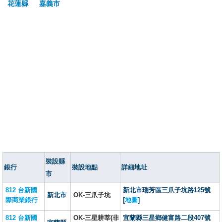
花蓮縣
嘉義市
裝設縣
銀行
裝設地點
詳細地址
市
812 台新國
新北市瑞芳區三爪子坑路125號
新北市
OK-三爪子坑
際商業銀行
[
地圖
]
812 台新國
OK-三星耕莘(非
宜蘭縣三星鄉健富路二段407號