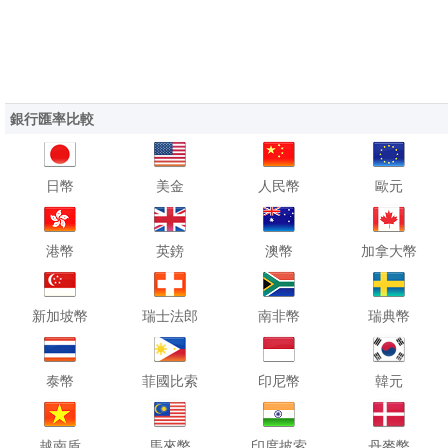
銀行匯率比較
日幣
美金
人民幣
歐元
港幣
英鎊
澳幣
加拿大幣
新加坡幣
瑞士法郎
南非幣
瑞典幣
泰幣
菲國比索
印尼幣
韓元
越南盾
馬來幣
印度披索
丹麥幣