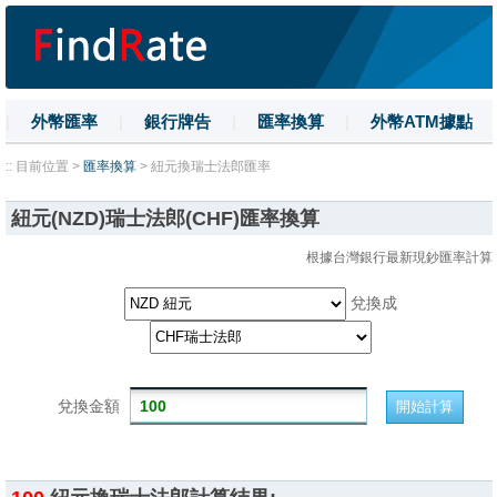
|
外幣匯率
|
銀行牌告
|
匯率換算
|
外幣ATM據點
|
名詞解釋
|
換匯技巧
|
數字大寫
:: 目前位置 >
匯率換算
> 紐元換瑞士法郎匯率
紐元(NZD)瑞士法郎(CHF)匯率換算
根據台灣銀行最新現鈔匯率計算
兌換成
兌換金額