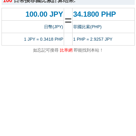
100
日幣換菲國比索計算结果:
100.00 JPY
34.1800 PHP
=
日幣(JPY)
菲國比索(PHP)
1 JPY = 0.3418 PHP
1 PHP = 2.9257 JPY
如忘記可搜尋
比率網
即能找到本站！