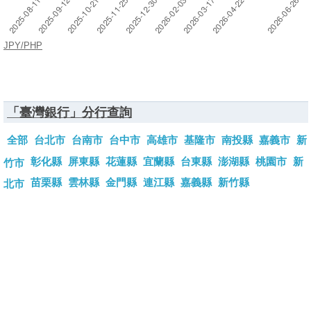
JPY/PHP
「臺灣銀行」分行查詢
全部
台北市
台南市
台中市
高雄市
基隆市
南投縣
嘉義市
新
彰化縣
屏東縣
花蓮縣
宜蘭縣
台東縣
澎湖縣
桃園市
新
竹市
苗栗縣
雲林縣
金門縣
連江縣
嘉義縣
新竹縣
北市