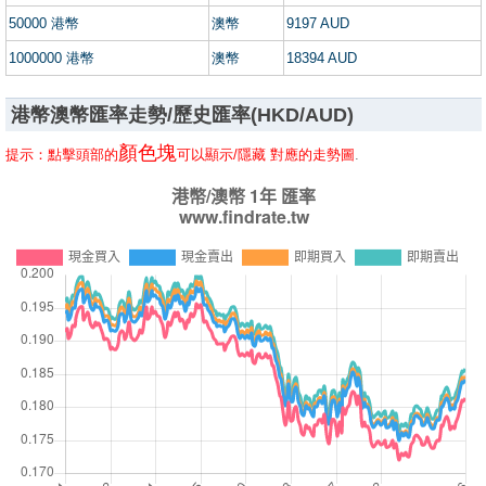
50000 港幣
澳幣
9197 AUD
1000000 港幣
澳幣
18394 AUD
港幣澳幣匯率走勢/歷史匯率(HKD/AUD)
顏色塊
提示：點擊頭部的
可以顯示/隱藏 對應的走勢圖
.