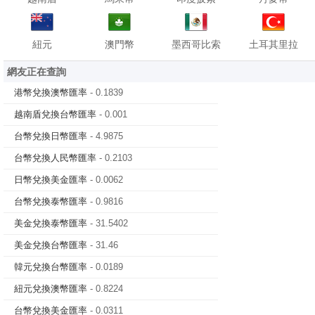
紐元
澳門幣
墨西哥比索
土耳其里拉
網友正在查詢
港幣兌換澳幣匯率
- 0.1839
越南盾兌換台幣匯率
- 0.001
台幣兌換日幣匯率
- 4.9875
台幣兌換人民幣匯率
- 0.2103
日幣兌換美金匯率
- 0.0062
台幣兌換泰幣匯率
- 0.9816
美金兌換泰幣匯率
- 31.5402
美金兌換台幣匯率
- 31.46
韓元兌換台幣匯率
- 0.0189
紐元兌換澳幣匯率
- 0.8224
台幣兌換美金匯率
- 0.0311