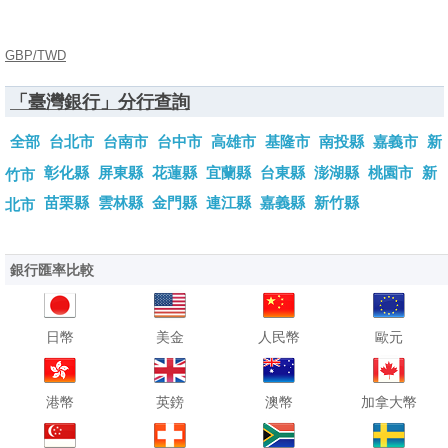
GBP/TWD
「臺灣銀行」分行查詢
全部
台北市
台南市
台中市
高雄市
基隆市
南投縣
嘉義市
新
彰化縣
屏東縣
花蓮縣
宜蘭縣
台東縣
澎湖縣
桃園市
新
竹市
苗栗縣
雲林縣
金門縣
連江縣
嘉義縣
新竹縣
北市
銀行匯率比較
日幣
美金
人民幣
歐元
港幣
英鎊
澳幣
加拿大幣