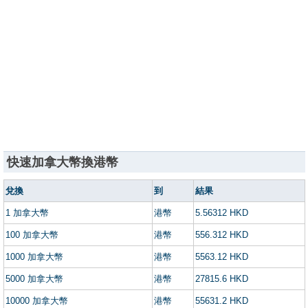
快速加拿大幣換港幣
兌換
到
結果
1 加拿大幣
港幣
5.56312 HKD
100 加拿大幣
港幣
556.312 HKD
1000 加拿大幣
港幣
5563.12 HKD
5000 加拿大幣
港幣
27815.6 HKD
10000 加拿大幣
港幣
55631.2 HKD