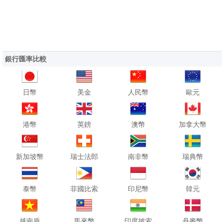
銀行匯率比較
日幣
美金
人民幣
歐元
港幣
英鎊
澳幣
加拿大幣
新加坡幣
瑞士法郎
南非幣
瑞典幣
泰幣
菲國比索
印尼幣
韓元
越南盾
馬來幣
印度披索
丹麥幣