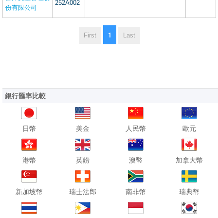
252A002
份有限公司
1
First
Last
銀行匯率比較
日幣
美金
人民幣
歐元
港幣
英鎊
澳幣
加拿大幣
新加坡幣
瑞士法郎
南非幣
瑞典幣