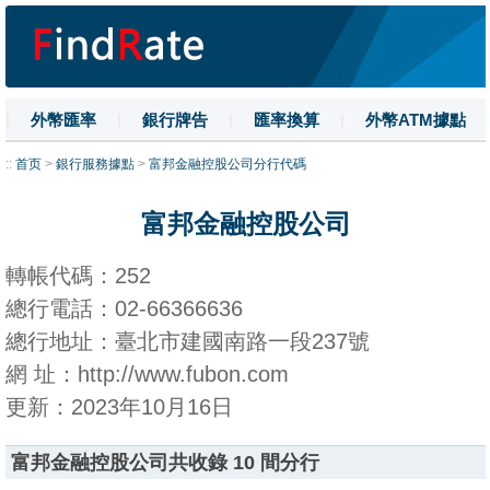
|
外幣匯率
|
銀行牌告
|
匯率換算
|
外幣ATM據點
|
名詞解釋
|
換匯技巧
|
數字大寫
::
首页
>
銀行服務據點
>
富邦金融控股公司分行代碼
富邦金融控股公司
轉帳代碼：252
總行電話：02-66366636
總行地址：臺北市建國南路一段237號
網 址：http://www.fubon.com
更新：2023年10月16日
富邦金融控股公司共收錄 10 間分行