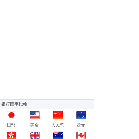
銀行匯率比較
日幣
美金
人民幣
歐元