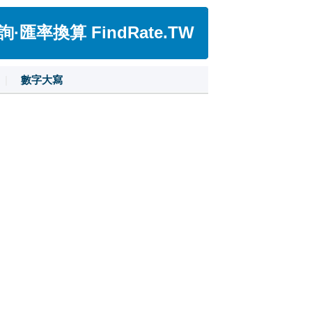
匯率換算 FindRate.TW
|
數字大寫