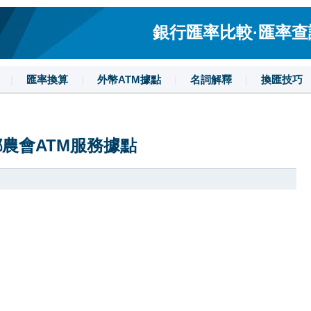
銀行匯率比較·匯率查詢·
|
匯率換算
|
外幣ATM據點
|
名詞解釋
|
換匯技巧
農會ATM服務據點