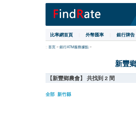
比率網首頁
|
外幣匯率
|
銀行牌告
::
首页
>
銀行ATM服務據點
>
新豐鄉
【新豐鄉農會】 共找到 2 間
全部
新竹縣