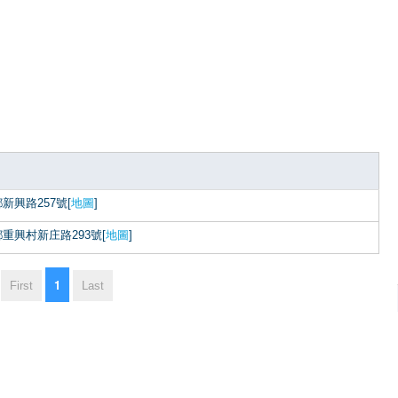
新興路257號[
地圖
]
重興村新庄路293號[
地圖
]
1
First
Last