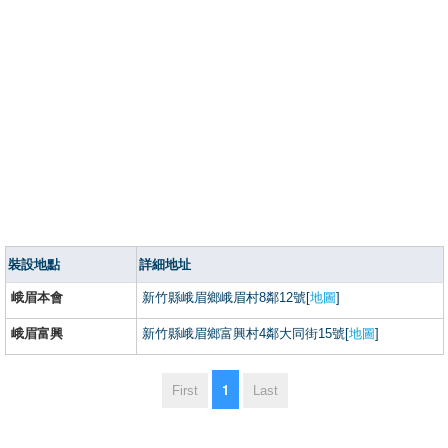
裝設地點
詳細地址
峨眉本會
新竹縣峨眉鄉峨眉村8鄰12號[
地圖
]
峨眉富興
新竹縣峨眉鄉富興村4鄰大同街15號[
地圖
]
1
First
Last