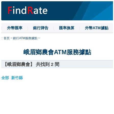
|
外幣匯率
|
銀行牌告
|
匯率換算
|
外幣ATM據點
|
名詞解釋
|
換匯技巧
|
數字大寫
::
首页
>
銀行ATM服務據點
>
峨眉鄉農會ATM服務據點
【峨眉鄉農會】 共找到 2 間
全部
新竹縣