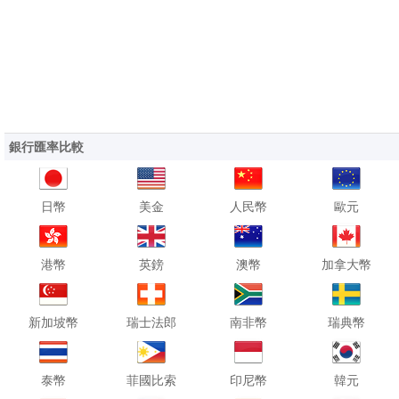
銀行匯率比較
日幣
美金
人民幣
歐元
港幣
英鎊
澳幣
加拿大幣
新加坡幣
瑞士法郎
南非幣
瑞典幣
泰幣
菲國比索
印尼幣
韓元