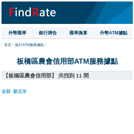
|
外幣匯率
|
銀行牌告
|
匯率換算
|
外幣ATM據點
|
名詞解釋
|
換匯技巧
|
數字大寫
::
首页
>
銀行ATM服務據點
>
板橋區農會信用部ATM服務據點
【板橋區農會信用部】 共找到 11 間
全部
新北市