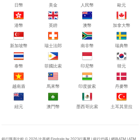
日幣
美金
人民幣
歐元
港幣
英鎊
澳幣
加拿大幣
新加坡幣
瑞士法郎
南非幣
瑞典幣
泰幣
菲國比索
印尼幣
韓元
越南盾
馬來幣
印度披索
丹麥幣
紐元
澳門幣
墨西哥比索
土耳其里拉
銀行匯率比較 © 2026 比率網 Findrate.tw
2023行事曆
|
銀行代碼
|
網路ATM
|
ATM