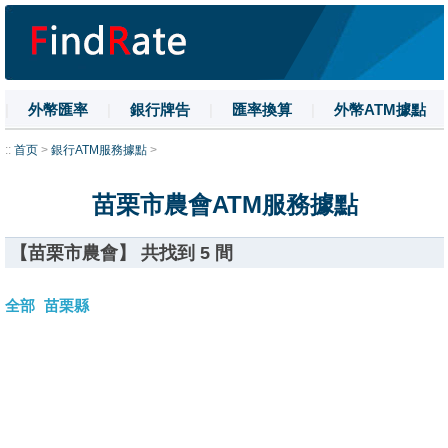
|
外幣匯率
|
銀行牌告
|
匯率換算
|
外幣ATM據點
|
名詞解釋
|
換匯技巧
|
數字大寫
::
首页
>
銀行ATM服務據點
>
苗栗市農會ATM服務據點
【苗栗市農會】 共找到 5 間
全部
苗栗縣