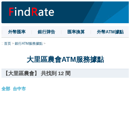
|
外幣匯率
|
銀行牌告
|
匯率換算
|
外幣ATM據點
|
名詞解釋
|
換匯技巧
|
數字大寫
::
首页
>
銀行ATM服務據點
>
大里區農會ATM服務據點
【大里區農會】 共找到 12 間
全部
台中市