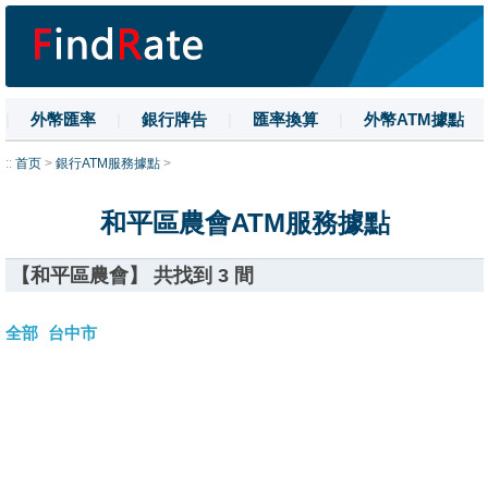
|
外幣匯率
|
銀行牌告
|
匯率換算
|
外幣ATM據點
|
名詞解釋
|
換匯技巧
|
數字大寫
::
首页
>
銀行ATM服務據點
>
和平區農會ATM服務據點
【和平區農會】 共找到 3 間
全部
台中市