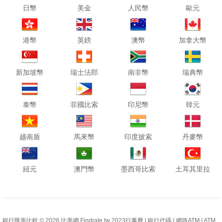
日幣
美金
人民幣
歐元
港幣
英鎊
澳幣
加拿大幣
新加坡幣
瑞士法郎
南非幣
瑞典幣
泰幣
菲國比索
印尼幣
韓元
越南盾
馬來幣
印度披索
丹麥幣
紐元
澳門幣
墨西哥比索
土耳其里拉
銀行匯率比較 © 2026 比率網 Findrate.tw
2023行事曆
|
銀行代碼
|
網路ATM
|
ATM