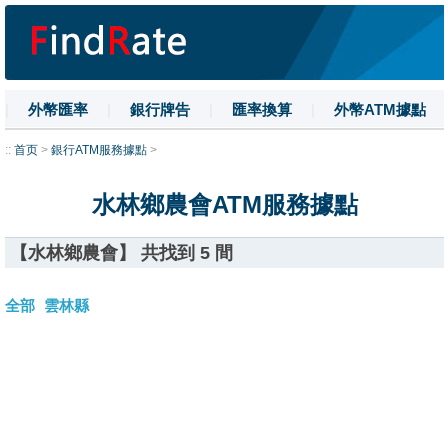
|
外幣匯率
|
銀行牌告
|
匯率換算
|
外幣ATM據點
|
名詞解釋
|
換匯技巧
|
數字大寫
::
首页
>
銀行ATM服務據點
>
水林鄉農會ATM服務據點
【水林鄉農會】 共找到 5 間
全部
雲林縣