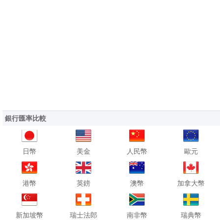
銀行匯率比較
日幣
美金
人民幣
歐元
港幣
英鎊
澳幣
加拿大幣
新加坡幣
瑞士法郎
南非幣
瑞典幣