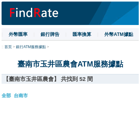
|
外幣匯率
|
銀行牌告
|
匯率換算
|
外幣ATM據點
|
名詞解釋
|
換匯技巧
|
數字大寫
::
首页
>
銀行ATM服務據點
>
臺南市玉井區農會ATM服務據點
【臺南市玉井區農會】 共找到 52 間
全部
台南市