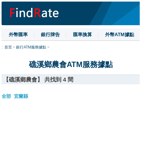
|
外幣匯率
|
銀行牌告
|
匯率換算
|
外幣ATM據點
|
名詞解釋
|
換匯技巧
|
數字大寫
::
首页
>
銀行ATM服務據點
>
礁溪鄉農會ATM服務據點
【礁溪鄉農會】 共找到 4 間
全部
宜蘭縣