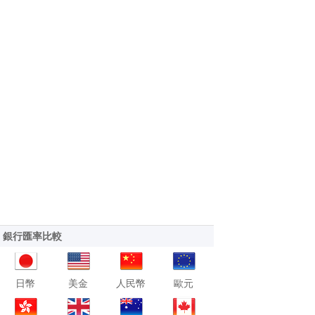
銀行匯率比較
日幣
美金
人民幣
歐元