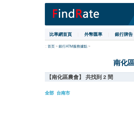
比率網首頁
|
外幣匯率
|
銀行牌告
::
首页
>
銀行ATM服務據點
>
南化區
【南化區農會】 共找到 2 間
全部
台南市