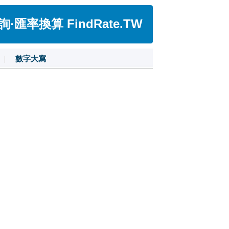
匯率換算 FindRate.TW
|
數字大寫