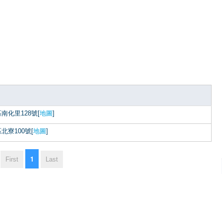
南化里128號[
地圖
]
北寮100號[
地圖
]
1
First
Last