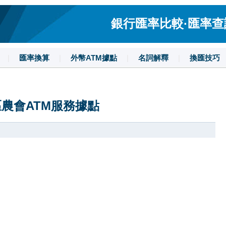
銀行匯率比較·匯率查詢·
|
匯率換算
|
外幣ATM據點
|
名詞解釋
|
換匯技巧
農會ATM服務據點