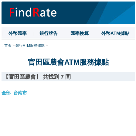
|
外幣匯率
|
銀行牌告
|
匯率換算
|
外幣ATM據點
|
名詞解釋
|
換匯技巧
|
數字大寫
::
首页
>
銀行ATM服務據點
>
官田區農會ATM服務據點
【官田區農會】 共找到 7 間
全部
台南市