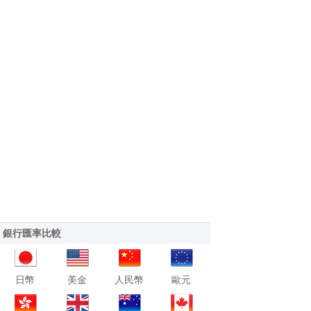
銀行匯率比較
日幣
美金
人民幣
歐元