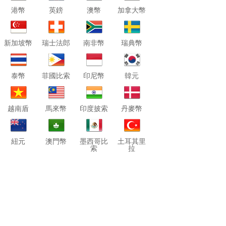
港幣
英鎊
澳幣
加拿大幣
新加坡幣
瑞士法郎
南非幣
瑞典幣
泰幣
菲國比索
印尼幣
韓元
越南盾
馬來幣
印度披索
丹麥幣
紐元
澳門幣
墨西哥比
土耳其里
索
拉