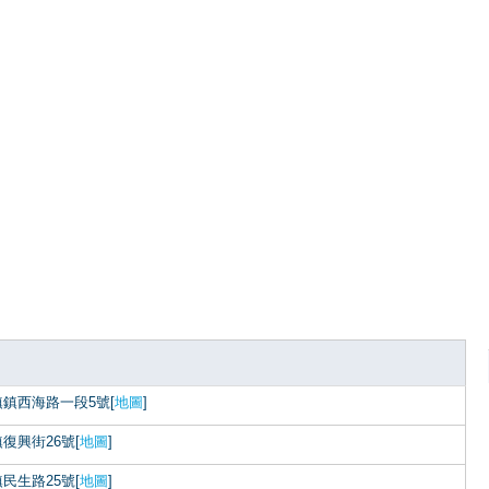
鎮西海路一段5號[
地圖
]
復興街26號[
地圖
]
民生路25號[
地圖
]