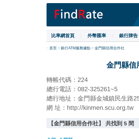
比率網首頁
|
外幣匯率
|
銀行牌告
::
首页
>
銀行ATM服務據點
>
金門縣信用合作社
金門縣信
轉帳代碼：224
總行電話：082-325261~5
總行地址：金門縣金城鎮民生路2
網 址：http://kinmen.scu.org.tw
【金門縣信用合作社】 共找到 5 間