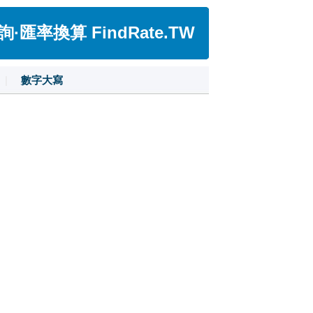
匯率換算 FindRate.TW
|
數字大寫