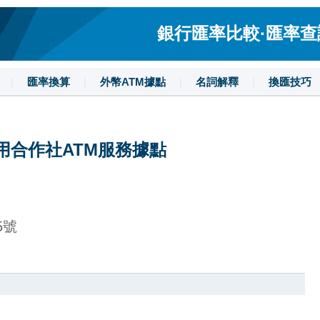
銀行匯率比較·匯率查詢·
|
匯率換算
|
外幣ATM據點
|
名詞解釋
|
換匯技巧
用合作社ATM服務據點
5號