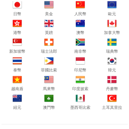
日幣
美金
人民幣
歐元
港幣
英鎊
澳幣
加拿大幣
新加坡幣
瑞士法郎
南非幣
瑞典幣
泰幣
菲國比索
印尼幣
韓元
越南盾
馬來幣
印度披索
丹麥幣
紐元
澳門幣
墨西哥比索
土耳其里拉