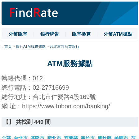
|
外幣匯率
|
銀行牌告
|
匯率換算
|
外幣ATM據點
|
名詞解釋
|
換匯技巧
|
數字大寫
::
首页
>
銀行ATM服務據點
>
台北富邦商業銀行
ATM服務據點
轉帳代碼：012
總行電話：02-27716699
總行地址：台北市仁愛路4段169號
網 址：https://www.fubon.com/banking/
【】 共找到 440 間
全部
台北市
基隆市
新北市
宜蘭縣
新竹市
新竹縣
桃園市
苗