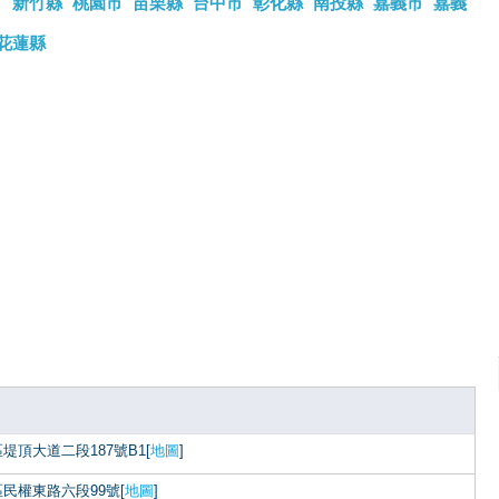
市
新竹縣
桃園市
苗栗縣
台中市
彰化縣
南投縣
嘉義市
嘉義
花蓮縣
堤頂大道二段187號B1[
地圖
]
民權東路六段99號[
地圖
]