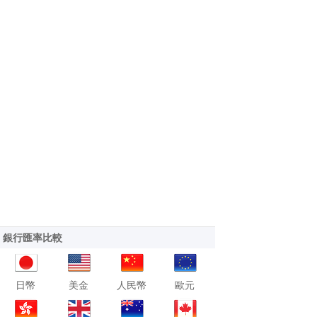
銀行匯率比較
日幣
美金
人民幣
歐元