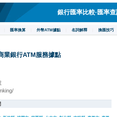
銀行匯率比較·匯率查詢·
|
匯率換算
|
外幣ATM據點
|
名詞解釋
|
換匯技巧
商業銀行ATM服務據點
號
nking/
間