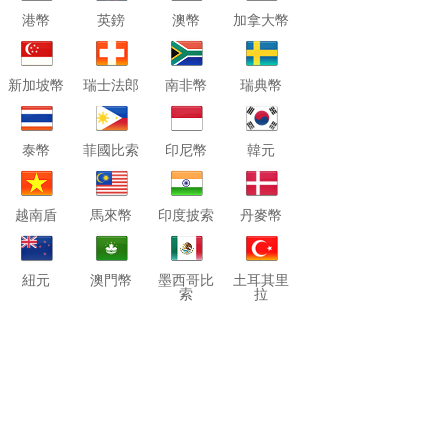
港幣
英鎊
澳幣
加拿大幣
新加坡幣
瑞士法郎
南非幣
瑞典幣
泰幣
菲國比索
印尼幣
韓元
越南盾
馬來幣
印度披索
丹麥幣
紐元
澳門幣
墨西哥比
土耳其里
索
拉