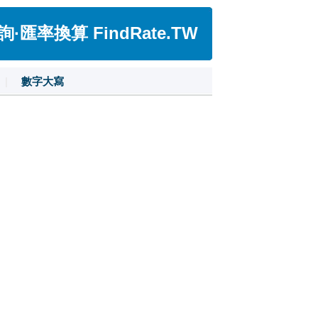
匯率換算 FindRate.TW
|
數字大寫