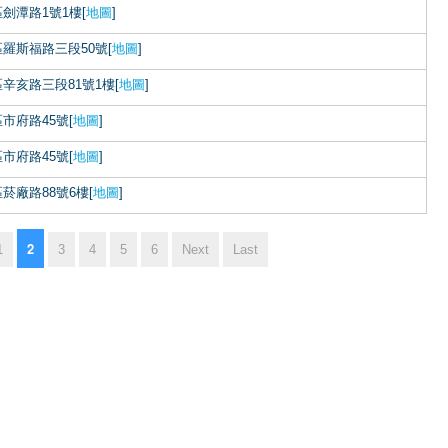
劍潭路1號1樓[
地圖
]
羅斯福路三段50號[
地圖
]
辛亥路三段81號1樓[
地圖
]
市府路45號[
地圖
]
市府路45號[
地圖
]
菸廠路88號6樓[
地圖
]
2
1
3
4
5
6
Next
Last