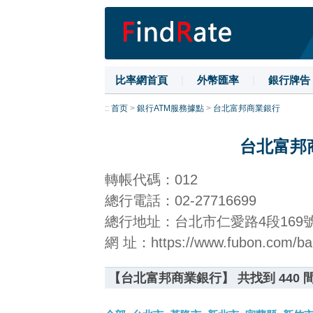
比率網首頁
|
外幣匯率
|
銀行牌告
::
首页
>
銀行ATM服務據點
>
台北富邦商業銀行
台北富邦
轉帳代碼：012
總行電話：02-27716699
總行地址：台北市仁愛路4段169
網 址：https://www.fubon.com/ba
【台北富邦商業銀行】 共找到 440 