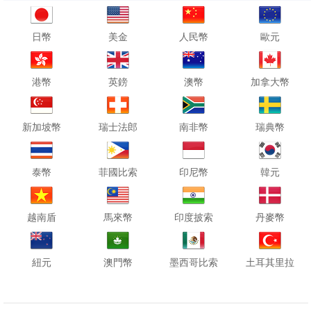
日幣
美金
人民幣
歐元
港幣
英鎊
澳幣
加拿大幣
新加坡幣
瑞士法郎
南非幣
瑞典幣
泰幣
菲國比索
印尼幣
韓元
越南盾
馬來幣
印度披索
丹麥幣
紐元
澳門幣
墨西哥比索
土耳其里拉