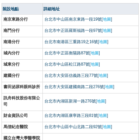
裝設地點
詳細地址
南京東路分行
台北市中山區南京東路一段19號[
地圖
]
南門分行
台北市中正區羅斯福路一段97號[
地圖
]
南港分行
台北市南港區三重路19之16號[
地圖
]
城內分行
台北市中正區衡陽路87號[
地圖
]
城東分行
台北市中山區松江路87號[
地圖
]
建國分行
台北市大安區信義路三段77號[
地圖
]
書田泌尿科眼科診所
台北市大安區建國南路二段276號[
地圖
]
訊舟科技股份有限公
台北市內湖區新湖一路276號[
地圖
]
司
財金資訊公司
台北市內湖區康寧路三段81號[
地圖
]
馬偕紀念醫院
台北市中山區中山北路二段92號[
地圖
]
國立台灣大學醫學院