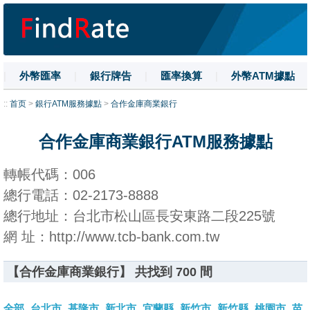
|
外幣匯率
|
銀行牌告
|
匯率換算
|
外幣ATM據點
|
名詞解釋
|
換匯技巧
|
數字大寫
::
首页
>
銀行ATM服務據點
>
合作金庫商業銀行
合作金庫商業銀行ATM服務據點
轉帳代碼：006
總行電話：02-2173-8888
總行地址：台北市松山區長安東路二段225號
網 址：http://www.tcb-bank.com.tw
【合作金庫商業銀行】 共找到 700 間
全部
台北市
基隆市
新北市
宜蘭縣
新竹市
新竹縣
桃園市
苗