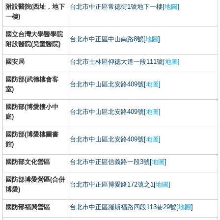
附設醫院(西址，地下
台北市中正區常德街1號地下一樓[
地圖
]
一樓)
國立台灣大學醫學院
台北市中正區中山南路8號[
地圖
]
附設醫院(兒童醫院)
國安局
台北市士林區仰德大道一段111號[
地圖
]
國防部(武德樓會客
台北市中山區北安路409號[
地圖
]
室)
國防部(博愛樓小中
台北市中山區北安路409號[
地圖
]
庭)
國防部(博愛樓圖書
台北市中山區北安路409號[
地圖
]
館)
國防部文化營區
台北市中正區信義路一段3號[
地圖
]
國防部博愛營區(合併
台北市中正區博愛路172號之1[
地圖
]
博愛)
國防部福興營區
台北市中正區羅斯福路四段113巷29號[
地圖
]