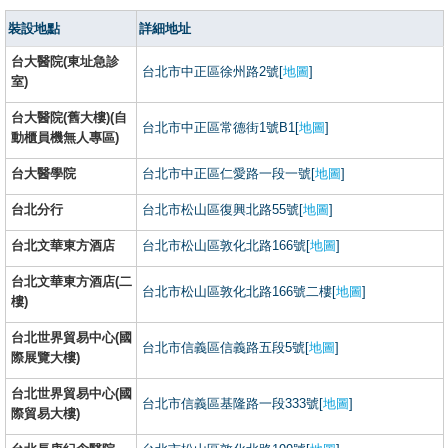
裝設地點
詳細地址
台大醫院(東址急診
台北市中正區徐州路2號[
地圖
]
室)
台大醫院(舊大樓)(自
台北市中正區常德街1號B1[
地圖
]
動櫃員機無人專區)
台大醫學院
台北市中正區仁愛路一段一號[
地圖
]
台北分行
台北市松山區復興北路55號[
地圖
]
台北文華東方酒店
台北市松山區敦化北路166號[
地圖
]
台北文華東方酒店(二
台北市松山區敦化北路166號二樓[
地圖
]
樓)
台北世界貿易中心(國
台北市信義區信義路五段5號[
地圖
]
際展覽大樓)
台北世界貿易中心(國
台北市信義區基隆路一段333號[
地圖
]
際貿易大樓)