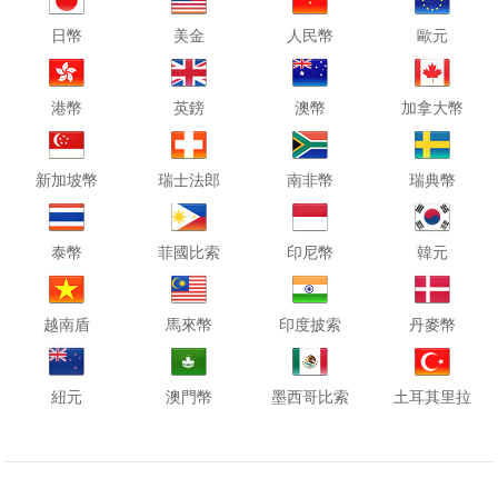
日幣
美金
人民幣
歐元
港幣
英鎊
澳幣
加拿大幣
新加坡幣
瑞士法郎
南非幣
瑞典幣
泰幣
菲國比索
印尼幣
韓元
越南盾
馬來幣
印度披索
丹麥幣
紐元
澳門幣
墨西哥比索
土耳其里拉