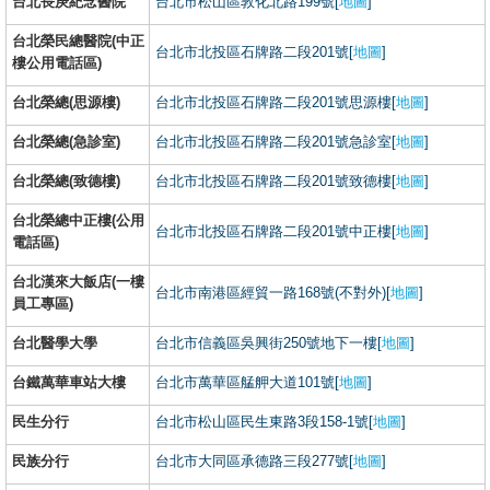
台北長庚紀念醫院
台北市松山區敦化北路199號[
地圖
]
台北榮民總醫院(中正
台北市北投區石牌路二段201號[
地圖
]
樓公用電話區)
台北榮總(思源樓)
台北市北投區石牌路二段201號思源樓[
地圖
]
台北榮總(急診室)
台北市北投區石牌路二段201號急診室[
地圖
]
台北榮總(致德樓)
台北市北投區石牌路二段201號致德樓[
地圖
]
台北榮總中正樓(公用
台北市北投區石牌路二段201號中正樓[
地圖
]
電話區)
台北漢來大飯店(一樓
台北市南港區經貿一路168號(不對外)[
地圖
]
員工專區)
台北醫學大學
台北市信義區吳興街250號地下一樓[
地圖
]
台鐵萬華車站大樓
台北市萬華區艋舺大道101號[
地圖
]
民生分行
台北市松山區民生東路3段158-1號[
地圖
]
民族分行
台北市大同區承德路三段277號[
地圖
]