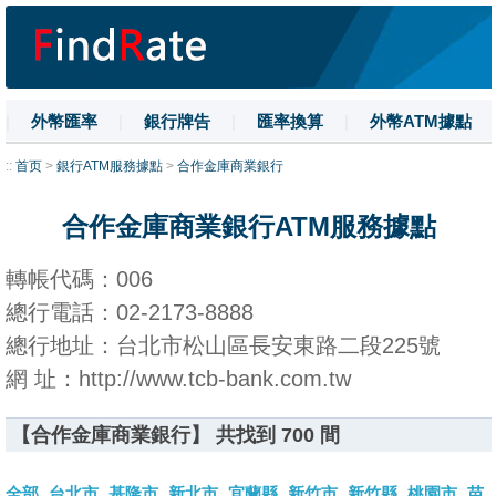
|
外幣匯率
|
銀行牌告
|
匯率換算
|
外幣ATM據點
|
名詞解釋
|
換匯技巧
|
數字大寫
::
首页
>
銀行ATM服務據點
>
合作金庫商業銀行
合作金庫商業銀行ATM服務據點
轉帳代碼：006
總行電話：02-2173-8888
總行地址：台北市松山區長安東路二段225號
網 址：http://www.tcb-bank.com.tw
【合作金庫商業銀行】 共找到 700 間
全部
台北市
基隆市
新北市
宜蘭縣
新竹市
新竹縣
桃園市
苗