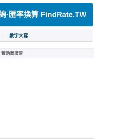
匯率換算 FindRate.TW
|
數字大寫
贊助商廣告