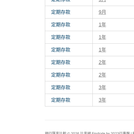
定期存款
9月
定期存款
1年
定期存款
1年
定期存款
1年
定期存款
2年
定期存款
2年
定期存款
3年
定期存款
3年
銀行匯率比較 © 2026 比率網 Findrate.tw
2023行事曆
|