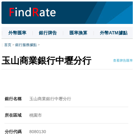
|
外幣匯率
|
銀行牌告
|
匯率換算
|
外幣ATM據點
|
名詞解釋
|
換匯技巧
|
數字大寫
::
首页
>
銀行服務據點
>
玉山商業銀行中壢分行
查看牌告匯率
銀行名稱
玉山商業銀行中壢分行
所在區域
桃園市
分行代碼
8080130