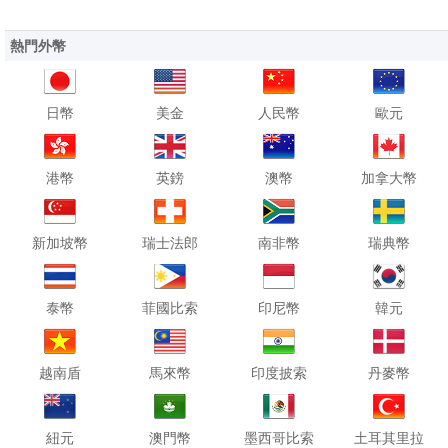
熱門外幣
日幣
美金
人民幣
歐元
港幣
英鎊
澳幣
加拿大幣
新加坡幣
瑞士法郎
南非幣
瑞典幣
泰幣
菲國比索
印尼幣
韓元
越南盾
馬來幣
印度披索
丹麥幣
紐元
澳門幣
墨西哥比索
土耳其里拉