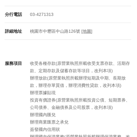
分行電話
03-4271313
詳細地址
桃園市中壢區中山路126號 [
地圖
]
服務項目
收受各種存款(原營業執照所載收受支票存款、活期存
款、定期存款及儲蓄存款等項目，改列本項)
辦理放款(原營業執照所載辦理短期及中期、長期放
款，辦理存單質借，辦理消費性貸款，改列本項)
辦理票據貼現
投資有價證券(原營業執照所載投資公債、短期票券、
公司債券、金融債券及公司股票，改列本項)
辦理國內匯兌
辦理商業匯票之承兌
簽發國內信用狀
辦理國內保證業務(原營業執照所載辦理保證業務，改