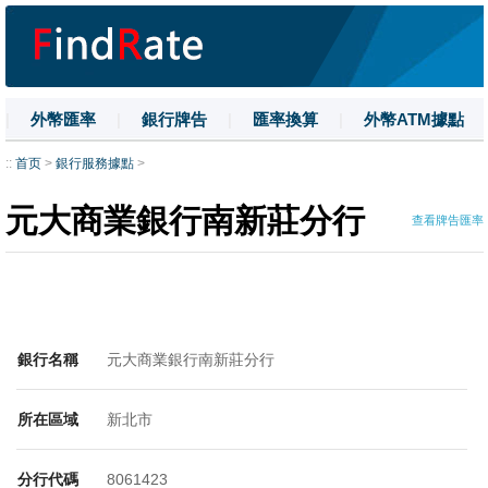
|
外幣匯率
|
銀行牌告
|
匯率換算
|
外幣ATM據點
|
名詞解釋
|
換匯技巧
|
數字大寫
::
首页
>
銀行服務據點
>
元大商業銀行南新莊分行
查看牌告匯率
銀行名稱
元大商業銀行南新莊分行
所在區域
新北市
分行代碼
8061423