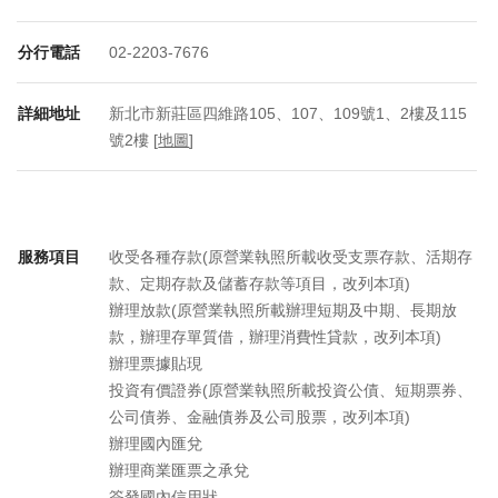
分行電話
02-2203-7676
詳細地址
新北市新莊區四維路105、107、109號1、2樓及115
號2樓 [
地圖
]
服務項目
收受各種存款(原營業執照所載收受支票存款、活期存
款、定期存款及儲蓄存款等項目，改列本項)
辦理放款(原營業執照所載辦理短期及中期、長期放
款，辦理存單質借，辦理消費性貸款，改列本項)
辦理票據貼現
投資有價證券(原營業執照所載投資公債、短期票券、
公司債券、金融債券及公司股票，改列本項)
辦理國內匯兌
辦理商業匯票之承兌
簽發國內信用狀