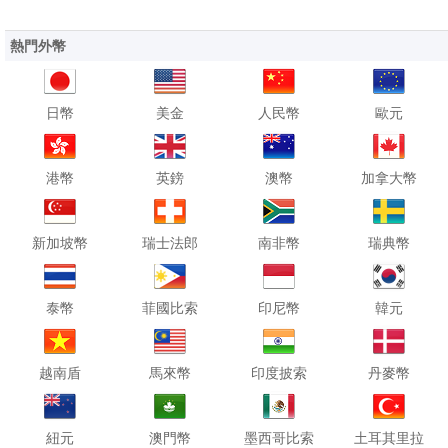
熱門外幣
日幣
美金
人民幣
歐元
港幣
英鎊
澳幣
加拿大幣
新加坡幣
瑞士法郎
南非幣
瑞典幣
泰幣
菲國比索
印尼幣
韓元
越南盾
馬來幣
印度披索
丹麥幣
紐元
澳門幣
墨西哥比索
土耳其里拉