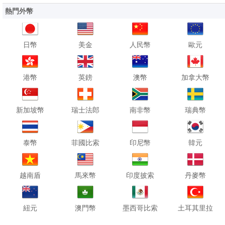
熱門外幣
日幣
美金
人民幣
歐元
港幣
英鎊
澳幣
加拿大幣
新加坡幣
瑞士法郎
南非幣
瑞典幣
泰幣
菲國比索
印尼幣
韓元
越南盾
馬來幣
印度披索
丹麥幣
紐元
澳門幣
墨西哥比索
土耳其里拉