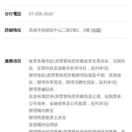
分行電話
07-336-2020
詳細地址
高雄市前鎮區中山二路2號1、2樓 [
地圖
]
服務項目
收受各種存款(原營業執照所載收受支票存款、活期存
款、定期存款及儲蓄存款等項目，改列本項)
辦理放款(原營業執照所載辦理短期及中期、長期放
款，辦理存單質借，辦理消費性貸款，改列本項)
辦理票據貼現
投資有價證券(原營業執照所載投資公債、短期票券、
公司債券、金融債券及公司股票，改列本項)
辦理國內匯兌
辦理商業匯票之承兌
簽發國內信用狀
辦理國內保證業務(原營業執照所載辦理保證業務，改