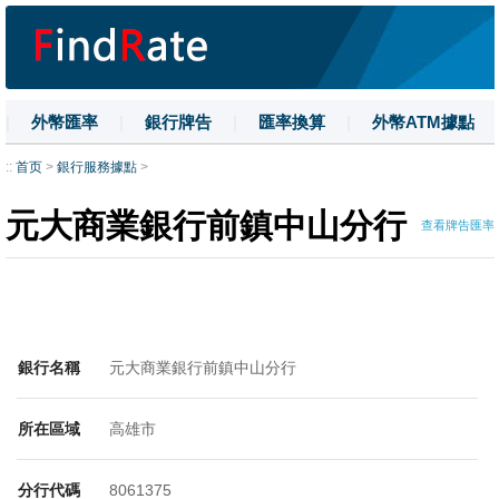
|
外幣匯率
|
銀行牌告
|
匯率換算
|
外幣ATM據點
|
名詞解釋
|
換匯技巧
|
數字大寫
::
首页
>
銀行服務據點
>
元大商業銀行前鎮中山分行
查看牌告匯率
銀行名稱
元大商業銀行前鎮中山分行
所在區域
高雄市
分行代碼
8061375