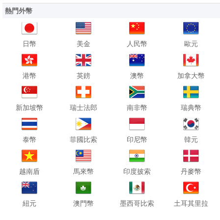
熱門外幣
日幣
美金
人民幣
歐元
港幣
英鎊
澳幣
加拿大幣
新加坡幣
瑞士法郎
南非幣
瑞典幣
泰幣
菲國比索
印尼幣
韓元
越南盾
馬來幣
印度披索
丹麥幣
紐元
澳門幣
墨西哥比索
土耳其里拉