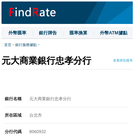
|
外幣匯率
|
銀行牌告
|
匯率換算
|
外幣ATM據點
|
名詞解釋
|
換匯技巧
|
數字大寫
::
首页
>
銀行服務據點
>
元大商業銀行忠孝分行
查看牌告匯率
銀行名稱
元大商業銀行忠孝分行
所在區域
台北市
分行代碼
8060932