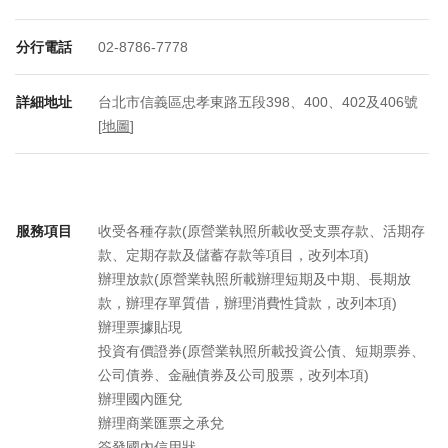
分行電話
02-8786-7778
詳細地址
台北市信義區忠孝東路五段398、400、402及406號
[
地圖
]
服務項目
收受各種存款(原營業執照所載收受支票存款、活期存
款、定期存款及儲蓄存款等項目，改列本項)
辦理放款(原營業執照所載辦理短期及中期、長期放
款，辦理存單質借，辦理消費性貸款，改列本項)
辦理票據貼現
投資有價證券(原營業執照所載投資公債、短期票券、
公司債券、金融債券及公司股票，改列本項)
辦理國內匯兌
辦理商業匯票之承兌
簽發國內信用狀