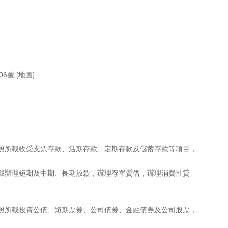
6號 [
地圖
]
執照所載收受支票存款、活期存款、定期存款及儲蓄存款等項目，
所載辦理短期及中期、長期放款，辦理存單質借，辦理消費性貸
執照所載投資公債、短期票券、公司債券、金融債券及公司股票，