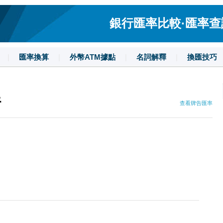
銀行匯率比較·匯率查詢·
|
匯率換算
|
外幣ATM據點
|
名詞解釋
|
換匯技巧
行
查看牌告匯率