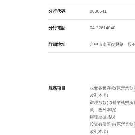
分行代碼
8030641
分行電話
04-22614040
詳細地址
台中市南區復興路一段40
服務項目
收受各種存款(原營業
改列本項)
辦理放款(原營業執照
款，改列本項)
辦理票據貼現
投資有價證券(原營業
改列本項)