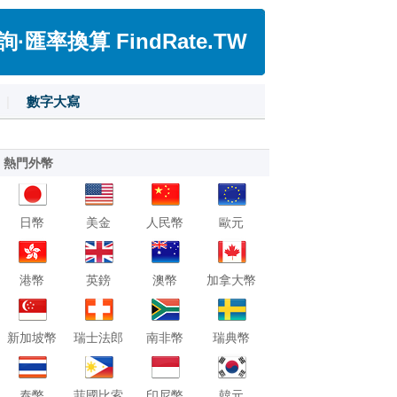
匯率換算 FindRate.TW
|
數字大寫
熱門外幣
日幣
美金
人民幣
歐元
港幣
英鎊
澳幣
加拿大幣
新加坡幣
瑞士法郎
南非幣
瑞典幣
泰幣
菲國比索
印尼幣
韓元