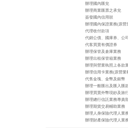
辦理國內匯兌
辦理商業匯票之承兌
簽發國內信用狀
辦理國內保證業務(原營
代理收付款項
代銷公債、國庫券、公
代客買賣有價證券
辦理保管及倉庫業務
辦理出租保管箱業務
辦理與營業執照上各款
辦理信用卡業務(原營業
代售金塊、金幣及銀幣
辦理一般匯出及匯入匯
辦理買賣外幣現鈔及旅
辦理總行信託業務專責部
辦理期貨交易輔助業務
辦理人身保險代理人業
辦理財產保險代理人業