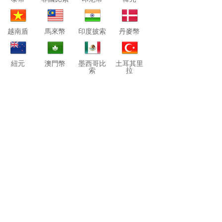
越南盾
馬來幣
印度披索
丹麥幣
紐元
澳門幣
墨西哥比
土耳其里
索
拉