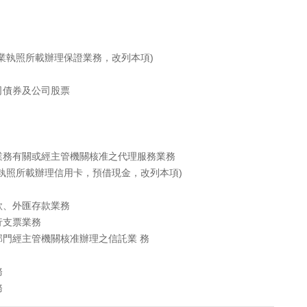
業執照所載辦理保證業務，改列本項)
司債券及公司股票
業務有關或經主管機關核准之代理服務業務
執照所載辦理信用卡，預借現金，改列本項)
款、外匯存款業務
行支票業務
門經主管機關核准辦理之信託業 務
務
務