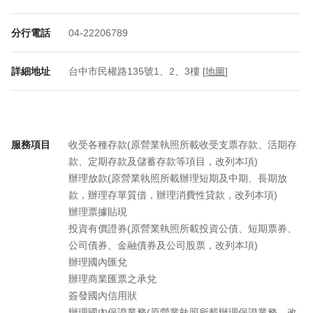
分行電話
04-22206789
詳細地址
台中市民權路135號1、2、3樓 [
地圖
]
服務項目
收受各種存款(原營業執照所載收受支票存款、活期存
款、定期存款及儲蓄存款等項目，改列本項)
辦理放款(原營業執照所載辦理短期及中期、長期放
款，辦理存單質借，辦理消費性貸款，改列本項)
辦理票據貼現
投資有價證券(原營業執照所載投資公債、短期票券、
公司債券、金融債券及公司股票，改列本項)
辦理國內匯兌
辦理商業匯票之承兌
簽發國內信用狀
辦理國內保證業務(原營業執照所載辦理保證業務，改