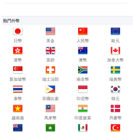
熱門外幣
日幣
美金
人民幣
歐元
港幣
英鎊
澳幣
加拿大幣
新加坡幣
瑞士法郎
南非幣
瑞典幣
泰幣
菲國比索
印尼幣
韓元
越南盾
馬來幣
印度披索
丹麥幣