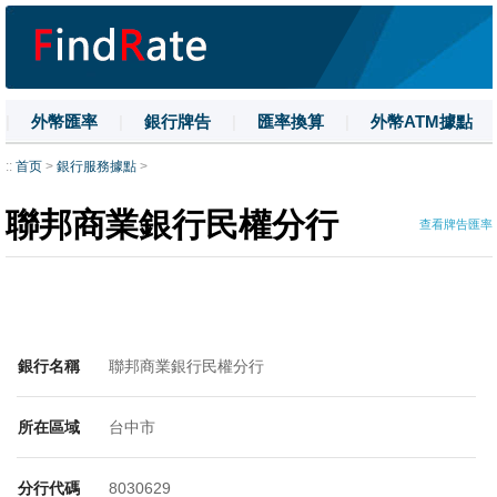
|
外幣匯率
|
銀行牌告
|
匯率換算
|
外幣ATM據點
|
名詞解釋
|
換匯技巧
|
數字大寫
::
首页
>
銀行服務據點
>
聯邦商業銀行民權分行
查看牌告匯率
銀行名稱
聯邦商業銀行民權分行
所在區域
台中市
分行代碼
8030629