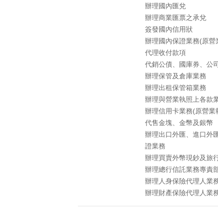
辦理國內匯兌
辦理商業匯票之承兌
簽發國內信用狀
辦理國內保證業務(原營
代理收付款項
代銷公債、國庫券、公
辦理保管及倉庫業務
辦理出租保管箱業務
辦理與營業執照上各款
辦理信用卡業務(原營業
代售金塊、金幣及銀幣
辦理出口外匯、進口外
證業務
辦理買賣外幣現鈔及旅
辦理總行信託業務專責部
辦理人身保險代理人業
辦理財產保險代理人業