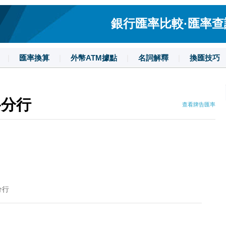
銀行匯率比較·匯率查詢·
|
匯率換算
|
外幣ATM據點
|
名詞解釋
|
換匯技巧
路分行
查看牌告匯率
分行