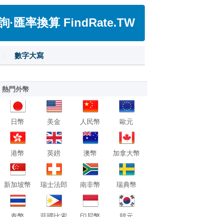
匯率換算 FindRate.TW
|
數字大寫
熱門外幣
日幣
美金
人民幣
歐元
港幣
英鎊
澳幣
加拿大幣
新加坡幣
瑞士法郎
南非幣
瑞典幣
泰幣
菲國比索
印尼幣
韓元