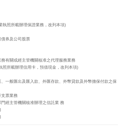
業執照所載辦理保證業務，改列本項)
司債券及公司股票
業務有關或經主管機關核准之代理服務業務
執照所載辦理信用卡，預借現金，改列本項)
匯、一般匯出及匯入款、外匯存款、外幣貸款及外幣擔保付款之保
行支票業務
門經主管機關核准辦理之信託業 務
務
務