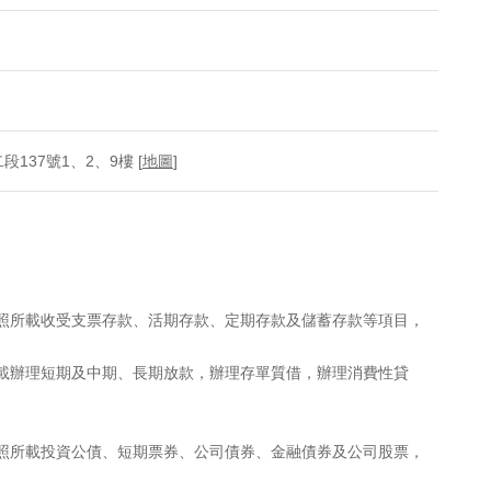
137號1、2、9樓 [
地圖
]
執照所載收受支票存款、活期存款、定期存款及儲蓄存款等項目，
所載辦理短期及中期、長期放款，辦理存單質借，辦理消費性貸
執照所載投資公債、短期票券、公司債券、金融債券及公司股票，