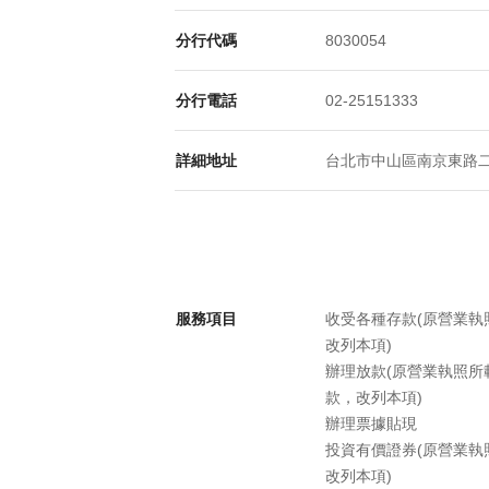
分行代碼
8030054
分行電話
02-25151333
詳細地址
台北市中山區南京東路二段
服務項目
收受各種存款(原營業
改列本項)
辦理放款(原營業執照
款，改列本項)
辦理票據貼現
投資有價證券(原營業
改列本項)