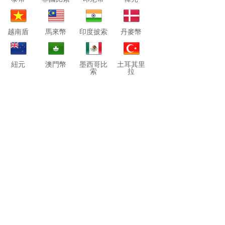
越南盾
馬來幣
印度披索
丹麥幣
紐元
澳門幣
墨西哥比
土耳其里
索
拉