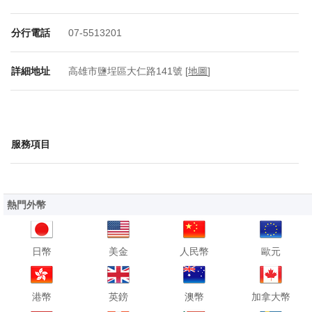
分行電話
07-5513201
詳細地址
高雄市鹽埕區大仁路141號 [
地圖
]
服務項目
熱門外幣
日幣
美金
人民幣
歐元
港幣
英鎊
澳幣
加拿大幣