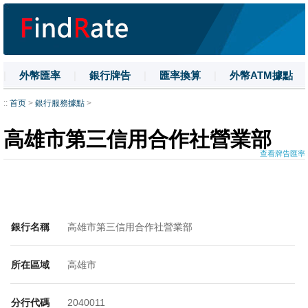
|
外幣匯率
|
銀行牌告
|
匯率換算
|
外幣ATM據點
|
名詞解釋
|
換匯技巧
|
數字大寫
::
首页
>
銀行服務據點
>
高雄市第三信用合作社營業部
查看牌告匯率
銀行名稱
高雄市第三信用合作社營業部
所在區域
高雄市
分行代碼
2040011