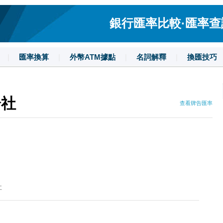
銀行匯率比較·匯率查詢·
|
匯率換算
|
外幣ATM據點
|
名詞解釋
|
換匯技巧
分社
查看牌告匯率
社