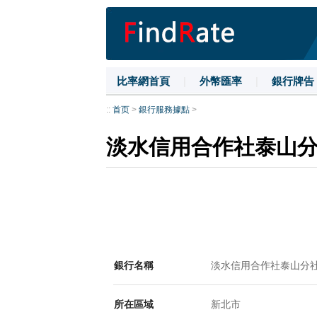
比率網首頁
|
外幣匯率
|
銀行牌告
::
首页
>
銀行服務據點
>
淡水信用合作社泰山
銀行名稱
淡水信用合作社泰山分
所在區域
新北市