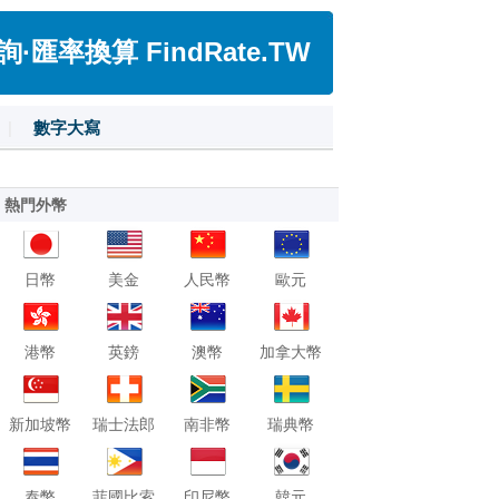
匯率換算 FindRate.TW
|
數字大寫
熱門外幣
日幣
美金
人民幣
歐元
港幣
英鎊
澳幣
加拿大幣
新加坡幣
瑞士法郎
南非幣
瑞典幣
泰幣
菲國比索
印尼幣
韓元