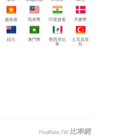
越南盾
馬來幣
印度披索
丹麥幣
紐元
澳門幣
墨西哥比
土耳其里
索
拉