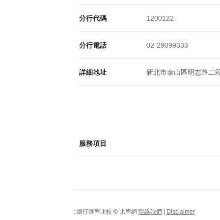
分行代碼
1200122
分行電話
02-29099333
詳細地址
新北市泰山區明志路二段1
服務項目
::銀行匯率比較 © 比率網
聯絡我們
|
Disclaimer