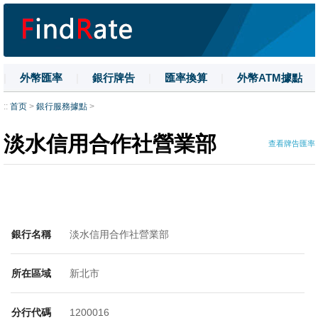
|
外幣匯率
|
銀行牌告
|
匯率換算
|
外幣ATM據點
|
名詞解釋
|
換匯技巧
|
數字大寫
::
首页
>
銀行服務據點
>
淡水信用合作社營業部
查看牌告匯率
銀行名稱
淡水信用合作社營業部
所在區域
新北市
分行代碼
1200016