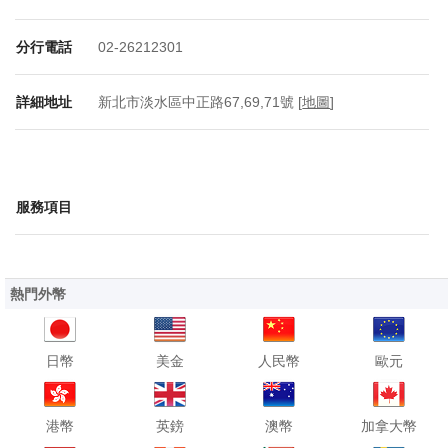
分行電話
02-26212301
詳細地址
新北市淡水區中正路67,69,71號 [
地圖
]
服務項目
熱門外幣
日幣
美金
人民幣
歐元
港幣
英鎊
澳幣
加拿大幣