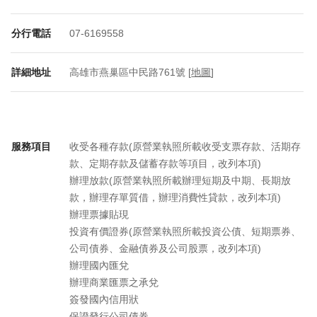
分行電話
07-6169558
詳細地址
高雄市燕巢區中民路761號 [
地圖
]
服務項目
收受各種存款(原營業執照所載收受支票存款、活期存
款、定期存款及儲蓄存款等項目，改列本項)
辦理放款(原營業執照所載辦理短期及中期、長期放
款，辦理存單質借，辦理消費性貸款，改列本項)
辦理票據貼現
投資有價證券(原營業執照所載投資公債、短期票券、
公司債券、金融債券及公司股票，改列本項)
辦理國內匯兌
辦理商業匯票之承兌
簽發國內信用狀
保證發行公司債券