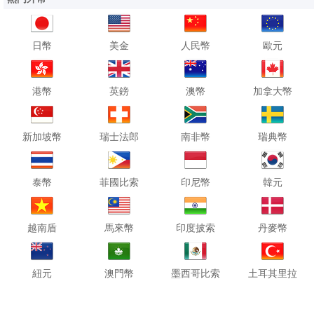
日幣
美金
人民幣
歐元
港幣
英鎊
澳幣
加拿大幣
新加坡幣
瑞士法郎
南非幣
瑞典幣
泰幣
菲國比索
印尼幣
韓元
越南盾
馬來幣
印度披索
丹麥幣
紐元
澳門幣
墨西哥比索
土耳其里拉