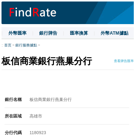
|
外幣匯率
|
銀行牌告
|
匯率換算
|
外幣ATM據點
|
名詞解釋
|
換匯技巧
|
數字大寫
::
首页
>
銀行服務據點
>
板信商業銀行燕巢分行
查看牌告匯率
銀行名稱
板信商業銀行燕巢分行
所在區域
高雄市
分行代碼
1180923