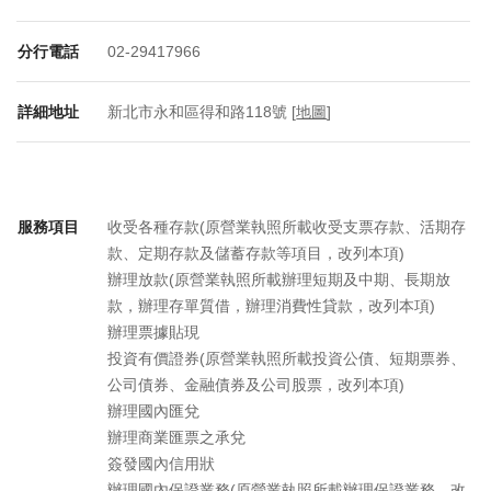
分行電話
02-29417966
詳細地址
新北市永和區得和路118號 [
地圖
]
服務項目
收受各種存款(原營業執照所載收受支票存款、活期存
款、定期存款及儲蓄存款等項目，改列本項)
辦理放款(原營業執照所載辦理短期及中期、長期放
款，辦理存單質借，辦理消費性貸款，改列本項)
辦理票據貼現
投資有價證券(原營業執照所載投資公債、短期票券、
公司債券、金融債券及公司股票，改列本項)
辦理國內匯兌
辦理商業匯票之承兌
簽發國內信用狀
辦理國內保證業務(原營業執照所載辦理保證業務，改