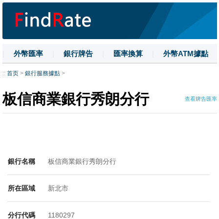
|
外幣匯率
|
銀行牌告
|
匯率換算
|
外幣ATM據點
|
名詞解釋
|
換匯技巧
|
數字大寫
::
首页
>
銀行服務據點
>
板信商業銀行秀朗分行
查看牌告匯率
銀行名稱
板信商業銀行秀朗分行
所在區域
新北市
分行代碼
1180297