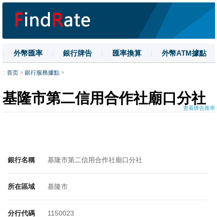
|
外幣匯率
|
銀行牌告
|
匯率換算
|
外幣ATM據點
|
名詞解釋
|
換匯技巧
|
數字大寫
::
首页
>
銀行服務據點
>
基隆市第二信用合作社廟口分社
查看牌告匯率
銀行名稱
基隆市第二信用合作社廟口分社
所在區域
基隆市
分行代碼
1150023