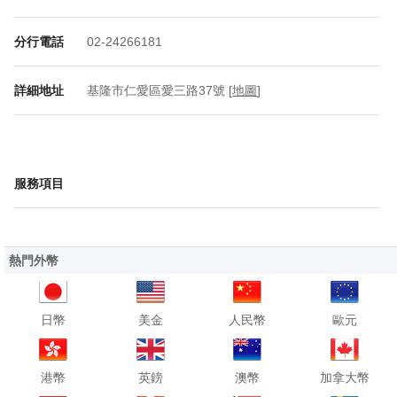
分行電話
02-24266181
詳細地址
基隆市仁愛區愛三路37號 [
地圖
]
服務項目
熱門外幣
日幣
美金
人民幣
歐元
港幣
英鎊
澳幣
加拿大幣