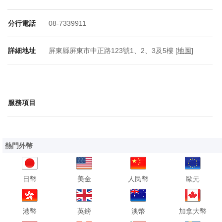
分行電話
08-7339911
詳細地址
屏東縣屏東市中正路123號1、2、3及5樓 [
地圖
]
服務項目
熱門外幣
日幣
美金
人民幣
歐元
港幣
英鎊
澳幣
加拿大幣