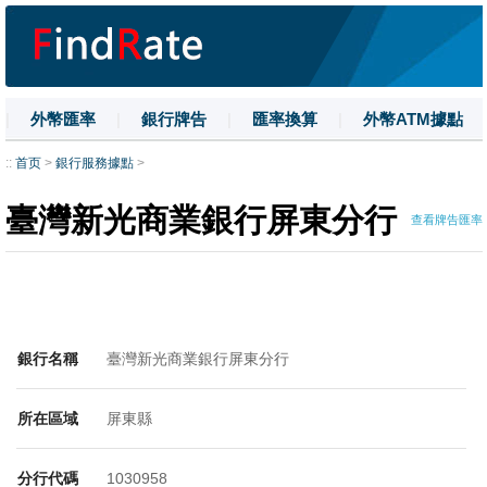
|
外幣匯率
|
銀行牌告
|
匯率換算
|
外幣ATM據點
|
名詞解釋
|
換匯技巧
|
數字大寫
::
首页
>
銀行服務據點
>
臺灣新光商業銀行屏東分行
查看牌告匯率
銀行名稱
臺灣新光商業銀行屏東分行
所在區域
屏東縣
分行代碼
1030958