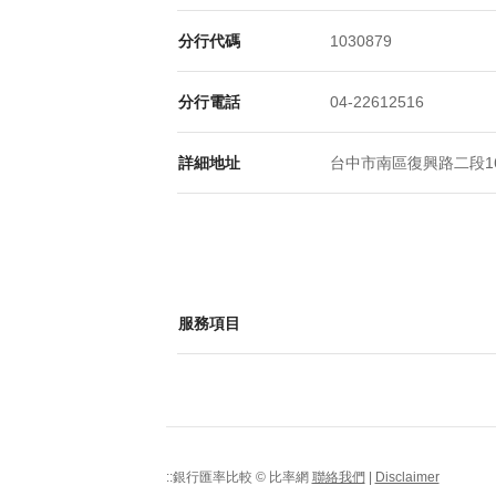
分行代碼
1030879
分行電話
04-22612516
詳細地址
台中市南區復興路二段16
服務項目
::銀行匯率比較 © 比率網
聯絡我們
|
Disclaimer