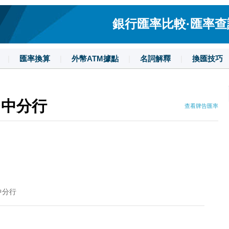
銀行匯率比較·匯率查詢·
|
匯率換算
|
外幣ATM據點
|
名詞解釋
|
換匯技巧
台中分行
查看牌告匯率
中分行