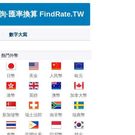
匯率換算 FindRate.TW
|
數字大寫
熱門外幣
日幣
美金
人民幣
歐元
港幣
英鎊
澳幣
加拿大幣
新加坡幣
瑞士法郎
南非幣
瑞典幣
泰幣
菲國比索
印尼幣
韓元