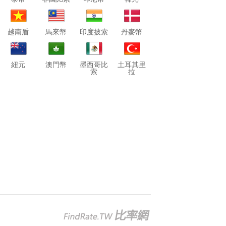
越南盾
馬來幣
印度披索
丹麥幣
紐元
澳門幣
墨西哥比
土耳其里
索
拉