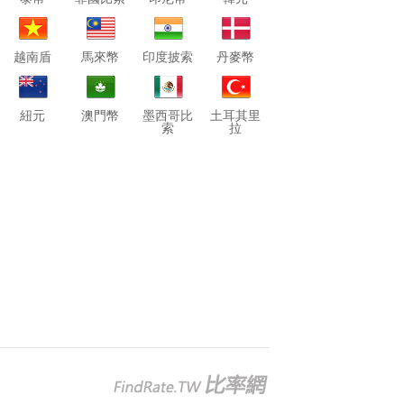
越南盾
馬來幣
印度披索
丹麥幣
紐元
澳門幣
墨西哥比
土耳其里
索
拉