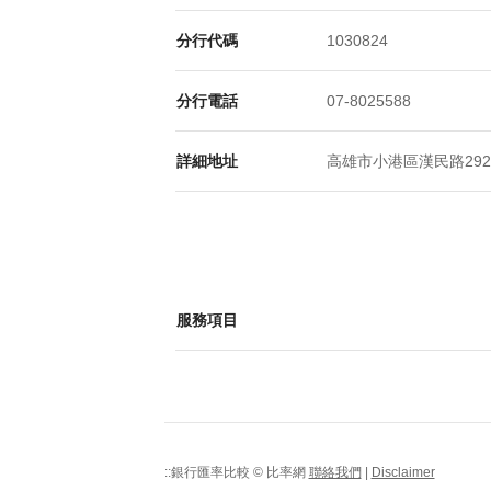
分行代碼
1030824
分行電話
07-8025588
詳細地址
高雄市小港區漢民路292號
服務項目
::銀行匯率比較 © 比率網
聯絡我們
|
Disclaimer