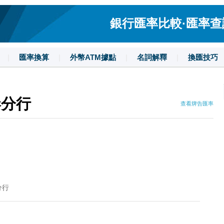
銀行匯率比較·匯率查詢·
|
匯率換算
|
外幣ATM據點
|
名詞解釋
|
換匯技巧
港分行
查看牌告匯率
分行