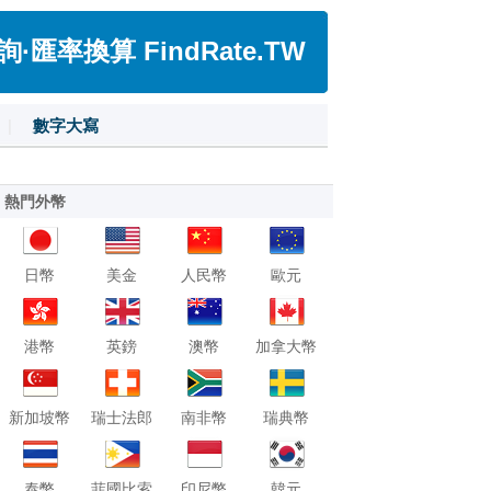
匯率換算 FindRate.TW
|
數字大寫
熱門外幣
日幣
美金
人民幣
歐元
港幣
英鎊
澳幣
加拿大幣
新加坡幣
瑞士法郎
南非幣
瑞典幣
泰幣
菲國比索
印尼幣
韓元