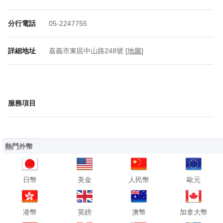
分行電話
05-2247755
詳細地址
嘉義市東區中山路248號 [
地圖
]
服務項目
熱門外幣
日幣
美金
人民幣
歐元
港幣
英鎊
澳幣
加拿大幣