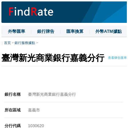
|
外幣匯率
|
銀行牌告
|
匯率換算
|
外幣ATM據點
|
名詞解釋
|
換匯技巧
|
數字大寫
::
首页
>
銀行服務據點
>
臺灣新光商業銀行嘉義分行
查看牌告匯率
銀行名稱
臺灣新光商業銀行嘉義分行
所在區域
嘉義市
分行代碼
1030620