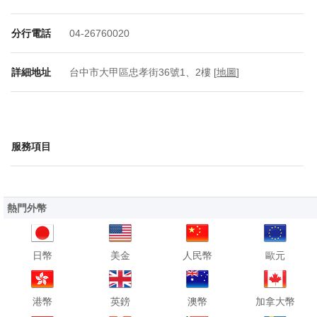
分行電話
04-26760020
詳細地址
台中市大甲區忠孝街36號1、2樓 [
地圖
]
服務項目
熱門外幣
日幣
美金
人民幣
歐元
港幣
英鎊
澳幣
加拿大幣