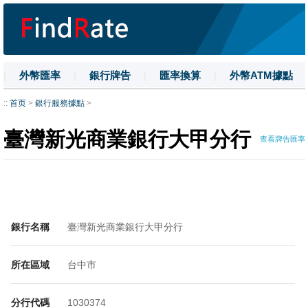
|
外幣匯率
|
銀行牌告
|
匯率換算
|
外幣ATM據點
|
名詞解釋
|
換匯技巧
|
數字大寫
::
首页
>
銀行服務據點
>
臺灣新光商業銀行大甲分行
查看牌告匯率
銀行名稱
臺灣新光商業銀行大甲分行
所在區域
台中市
分行代碼
1030374