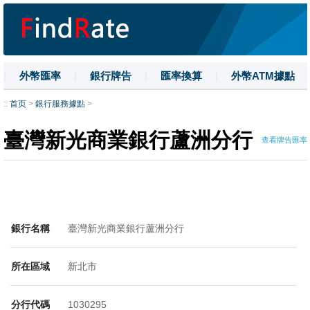
|
外幣匯率
|
銀行牌告
|
匯率換算
|
外幣ATM據點
|
名詞解釋
|
換匯技巧
|
數字大寫
::
首页
>
銀行服務據點
>
臺灣新光商業銀行蘆洲分行
查看牌告匯率
銀行名稱
臺灣新光商業銀行蘆洲分行
所在區域
新北市
分行代碼
1030295