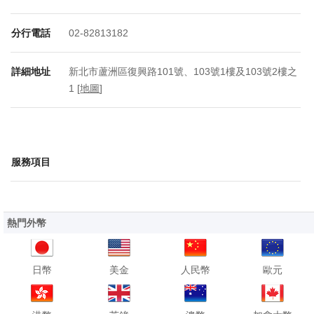
分行電話
02-82813182
詳細地址
新北市蘆洲區復興路101號、103號1樓及103號2樓之
1 [
地圖
]
服務項目
熱門外幣
日幣
美金
人民幣
歐元