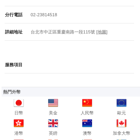
分行電話
02-23814518
詳細地址
台北市中正區重慶南路一段115號 [
地圖
]
服務項目
熱門外幣
日幣
美金
人民幣
歐元
港幣
英鎊
澳幣
加拿大幣