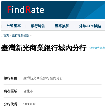
|
外幣匯率
|
銀行牌告
|
匯率換算
|
外幣ATM據點
|
名詞解釋
|
換匯技巧
|
數字大寫
::
首页
>
銀行服務據點
>
臺灣新光商業銀行城內分行
查看牌告匯率
銀行名稱
臺灣新光商業銀行城內分行
所在區域
台北市
分行代碼
1030116