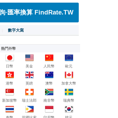
匯率換算 FindRate.TW
|
數字大寫
熱門外幣
日幣
美金
人民幣
歐元
港幣
英鎊
澳幣
加拿大幣
新加坡幣
瑞士法郎
南非幣
瑞典幣
泰幣
菲國比索
印尼幣
韓元