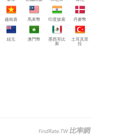
越南盾
馬來幣
印度披索
丹麥幣
紐元
澳門幣
墨西哥比
土耳其里
索
拉