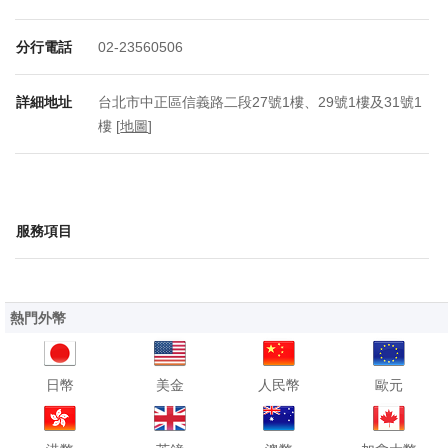
分行電話
02-23560506
詳細地址
台北市中正區信義路二段27號1樓、29號1樓及31號1
樓 [
地圖
]
服務項目
熱門外幣
日幣
美金
人民幣
歐元