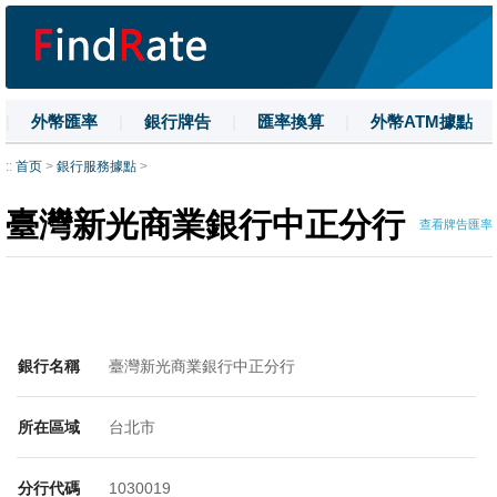
|
外幣匯率
|
銀行牌告
|
匯率換算
|
外幣ATM據點
|
名詞解釋
|
換匯技巧
|
數字大寫
::
首页
>
銀行服務據點
>
臺灣新光商業銀行中正分行
查看牌告匯率
銀行名稱
臺灣新光商業銀行中正分行
所在區域
台北市
分行代碼
1030019