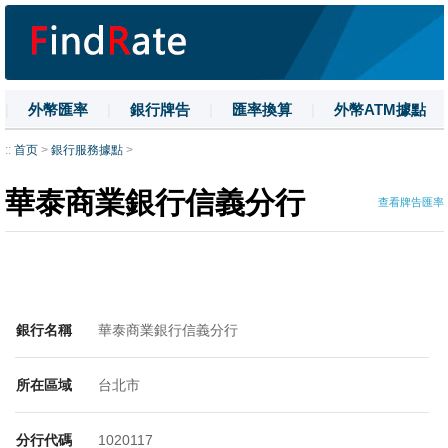
|
外幣匯率
|
銀行牌告
|
匯率換算
|
外幣ATM據點
|
名詞解釋
|
換匯技巧
|
數字大寫
::
首页
>
銀行服務據點
>
華泰商業銀行信義分行
查看牌告匯率
銀行名稱
華泰商業銀行信義分行
所在區域
台北市
分行代碼
1020117