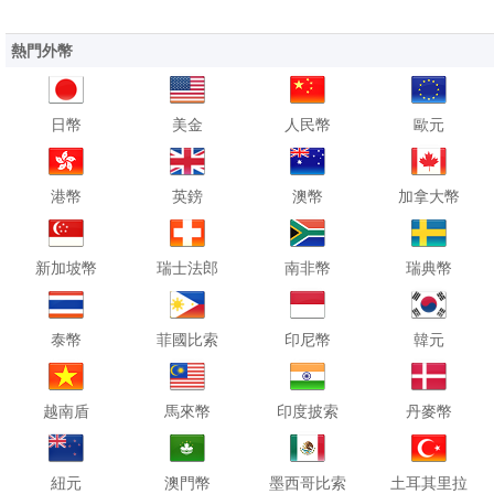
熱門外幣
日幣
美金
人民幣
歐元
港幣
英鎊
澳幣
加拿大幣
新加坡幣
瑞士法郎
南非幣
瑞典幣
泰幣
菲國比索
印尼幣
韓元
越南盾
馬來幣
印度披索
丹麥幣
紐元
澳門幣
墨西哥比索
土耳其里拉