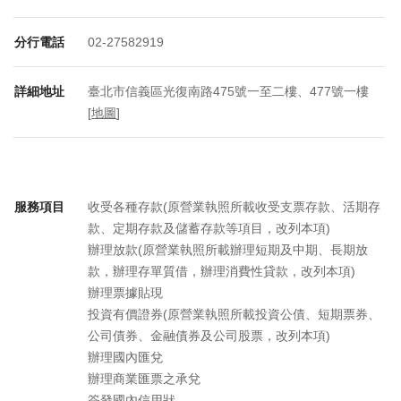
分行電話
02-27582919
詳細地址
臺北市信義區光復南路475號一至二樓、477號一樓
[
地圖
]
服務項目
收受各種存款(原營業執照所載收受支票存款、活期存
款、定期存款及儲蓄存款等項目，改列本項)
辦理放款(原營業執照所載辦理短期及中期、長期放
款，辦理存單質借，辦理消費性貸款，改列本項)
辦理票據貼現
投資有價證券(原營業執照所載投資公債、短期票券、
公司債券、金融債券及公司股票，改列本項)
辦理國內匯兌
辦理商業匯票之承兌
簽發國內信用狀