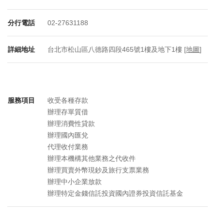
分行電話
02-27631188
詳細地址
台北市松山區八德路四段465號1樓及地下1樓 [
地圖
]
服務項目
收受各種存款
辦理存單質借
辦理消費性貸款
辦理國內匯兌
代理收付業務
辦理本機構其他業務之代收件
辦理買賣外幣現鈔及旅行支票業務
辦理中小企業放款
辦理特定金錢信託投資國內證券投資信託基金