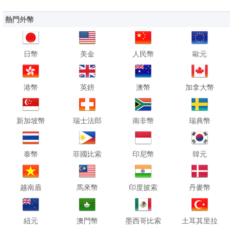
熱門外幣
日幣
美金
人民幣
歐元
港幣
英鎊
澳幣
加拿大幣
新加坡幣
瑞士法郎
南非幣
瑞典幣
泰幣
菲國比索
印尼幣
韓元
越南盾
馬來幣
印度披索
丹麥幣
紐元
澳門幣
墨西哥比索
土耳其里拉