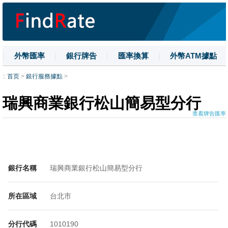
|
外幣匯率
|
銀行牌告
|
匯率換算
|
外幣ATM據點
|
名詞解釋
|
換匯技巧
|
數字大寫
::
首页
>
銀行服務據點
>
瑞興商業銀行松山簡易型分行
查看牌告匯率
銀行名稱
瑞興商業銀行松山簡易型分行
所在區域
台北市
分行代碼
1010190