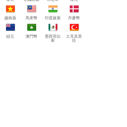
越南盾
馬來幣
印度披索
丹麥幣
紐元
澳門幣
墨西哥比
土耳其里
索
拉