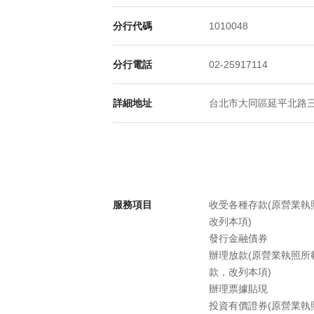
分行代碼
1010048
分行電話
02-25917114
詳細地址
台北市大同區延平北路三段19
服務項目
收受各種存款(原營業
改列本項)
發行金融債券
辦理放款(原營業執照
款，改列本項)
辦理票據貼現
投資有價證券(原營業