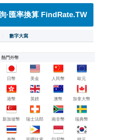
匯率換算 FindRate.TW
|
數字大寫
熱門外幣
日幣
美金
人民幣
歐元
港幣
英鎊
澳幣
加拿大幣
新加坡幣
瑞士法郎
南非幣
瑞典幣
泰幣
菲國比索
印尼幣
韓元