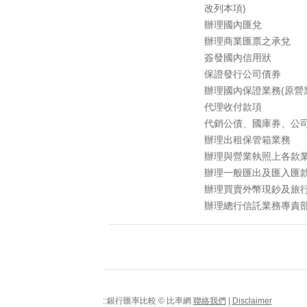
改列本項)
辦理國內匯兌
辦理商業匯票之承兌
簽發國內信用狀
保證發行公司債券
辦理國內保證業務(原營
代理收付款項
代銷公債、國庫券、公
辦理出租保管箱業務
辦理與營業執照上各款
辦理一般匯出及匯入匯
辦理買賣外幣現鈔及旅
辦理總行信託業務專責部
::銀行匯率比較 © 比率網
聯絡我們
|
Disclaimer