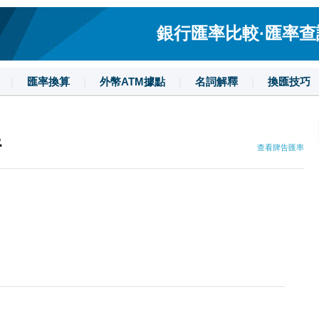
銀行匯率比較·匯率查詢·
|
匯率換算
|
外幣ATM據點
|
名詞解釋
|
換匯技巧
行
查看牌告匯率