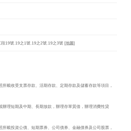
號.19之1號.19之2號.19之3號 [
地圖
]
執照所載收受支票存款、活期存款、定期存款及儲蓄存款等項目，
所載辦理短期及中期、長期放款，辦理存單質借，辦理消費性貸
執照所載投資公債、短期票券、公司債券、金融債券及公司股票，