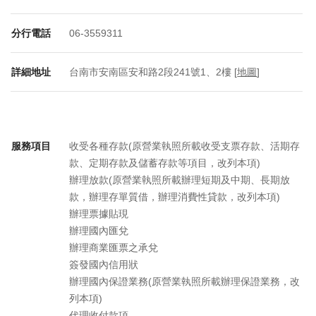
分行電話
06-3559311
詳細地址
台南市安南區安和路2段241號1、2樓 [
地圖
]
服務項目
收受各種存款(原營業執照所載收受支票存款、活期存
款、定期存款及儲蓄存款等項目，改列本項)
辦理放款(原營業執照所載辦理短期及中期、長期放
款，辦理存單質借，辦理消費性貸款，改列本項)
辦理票據貼現
辦理國內匯兌
辦理商業匯票之承兌
簽發國內信用狀
辦理國內保證業務(原營業執照所載辦理保證業務，改
列本項)
代理收付款項