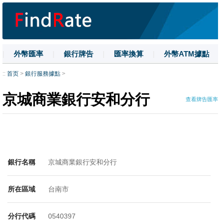
|
外幣匯率
|
銀行牌告
|
匯率換算
|
外幣ATM據點
|
名詞解釋
|
換匯技巧
|
數字大寫
::
首页
>
銀行服務據點
>
京城商業銀行安和分行
查看牌告匯率
銀行名稱
京城商業銀行安和分行
所在區域
台南市
分行代碼
0540397